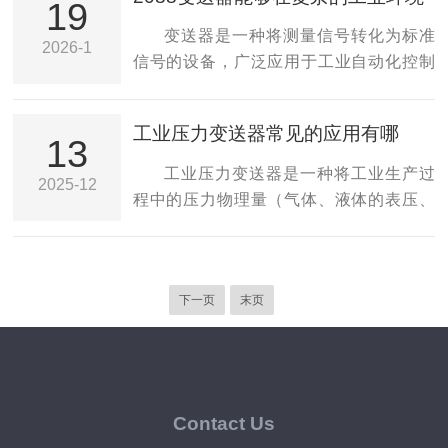
它以其优的性能、可靠的稳定性和*的功
19
中稳定工作
定制，确保能够满足不同应用场景的要
能，满足了现代工业对精确测量和控制的
变送器是一种将测量信号转化为标准
2026-1
求。2.智能化功能：该变送器内置智能处理
需求。EJA430E变送器的技术特点：1.高
信号的设备，广泛应用于工业自动化控制
单元，支持多种数字输出信号，如4-20m...
精度：采用先进的传感器技术，实现了高
系统中。其主要功能是将传感器采集到的
达0.075%的准确度。其线性度和温度补偿
物理量（如压力、温度、流量、液位等）
工业压力变送器常见的应用有哪
功能，确保了在不同环境条件下的稳定
转换成电信号（通常为4-20mA或0-
13
些？
性。2.智能化设计：该变送器内置智能化功
10V），以便于后续的监测、控制和记录。
工业压力变送器是一种将工业生产过
2025-12
能，可通过HART协议进行远程通讯，便于
2088变送器是一种高精度、高稳定性的变
程中的压力物理量（气体、液体的表压、
操作人员实时监控和参数设置...
送器，适用于多种工业场合。其设计旨在
绝压、差压等）转换为标准电信号（如4-
满足复杂环境下的测量需求，并提供可靠
20mA直流电流、0-10V直流电压），并传
的信号输出。2088变送器的技术特点：1.
输至控制系统、显示仪表或PLC的工业自
高精度：采用先进的测量技术，具有高达
下一页
末页
动化检测仪表。作为工业生产“感知神经”的
±0.1%的测量精度，能够满足大多数工业应
关键组成部分，它承担着压力参数实时监
用的要求。2.宽...
测、数据精准反馈的核心功能，是保障生
产过程稳定、安全、高效运行的基础设
备。在石油化工、电力能源、水处理、智
Contact Us
能制造等领域，压力变送器的性能直接影