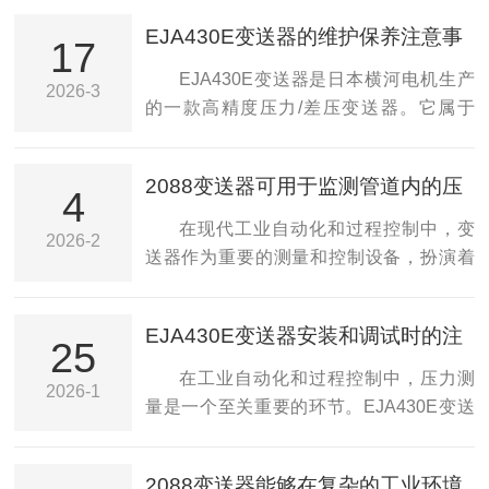
EJA430E变送器的维护保养注意事
17
项
EJA430E变送器是日本横河电机生产
2026-3
的一款高精度压力/差压变送器。它属于
EJA系列产品，具有高精度、高稳定性、
抗环境干扰能力强的特点，广泛应用于石
2088变送器可用于监测管道内的压
化、化工、电力、制药、冶金及食品等行
4
力和温度
业的压力测量和流量检测。EJA430E在工
在现代工业自动化和过程控制中，变
2026-2
业自动化系统中起着核心作用，它能够将
送器作为重要的测量和控制设备，扮演着
被测压力或差压信号转换为标准的4~20mA
不可缺角色。2088变送器是一款高性能的
电流信号或HART通讯信号，为控制系统提
智能变送器，广泛应用于压力、温度、液
EJA430E变送器安装和调试时的注
供准确可靠的数据基础。可用于压力、差
位等参数的测量。凭借其优的性能、稳定
25
意事项
压、液位、流量等参数的测量，其高可靠
的可靠性和友好的用户界面，在石油、化
在工业自动化和过程控制中，压力测
2026-1
性和耐腐蚀性能使其在复杂工业环境下仍
工、电力、食品等行业得到了广泛应用。
量是一个至关重要的环节。EJA430E变送
能稳定运行。EJA430E变...
2088变送器的技术特点：1.高精度测量：
器作为一款高性能的压力变送器，广泛应
采用先进的传感器技术，具备高精度的测
用于石油化工、电力、制药等多个领域。
2088变送器能够在复杂的工业环境
量能力。其测量范围可根据用户需求进行