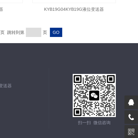
器
KYB19G04KYB19G液位变送器
 末页 跳转到第
页
能变送器
扫一扫 微信咨询