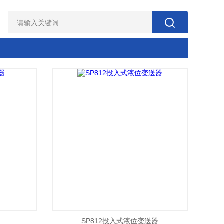
器
SP812投入式液位变送器