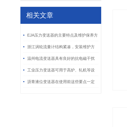
相关文章
/ RELATED ARTICLES
EJA压力变送器的主要特点及维护保养方
式
浙江涡轮流量计结构紧凑，安装维护方
便
温州电流变送器具有良好的抗电磁干扰
能力和抗静电能力
工业压力变送器可用于高炉、轧机等设
备的液压系统
沥青液位变送器在使用前这些要点一定
要了解