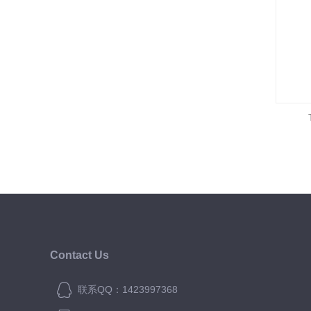
Contact Us
联系QQ：1423997368