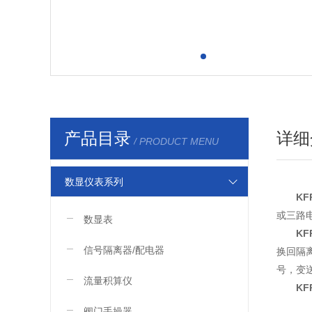
产品目录
详细
/ PRODUCT MENU
数显仪表系列
KF
或三路
数显表
KF
信号隔离器/配电器
换回隔
号，变
流量积算仪
KF
●
阀门手操器