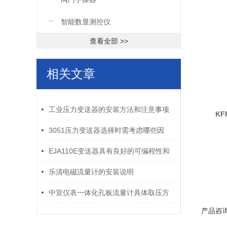
●
智能数显测控仪
●
查看全部 >>
●
●
相关文章
●
●
/ RELATED ARTICLES
●
工业压力变送器的安装方法和注意事项
KF
说明
3051压力变送器选择时需考虑哪些因
素？
EJA110E变送器具有良好的可编程性和
智能化功能
乐清电磁流量计的安装说明
中宣仪表一体化孔板流量计具体取压方
产品咨
法及步骤