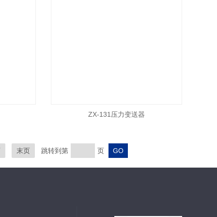
ZX-131压力变送器
页
末页
跳转到第
页