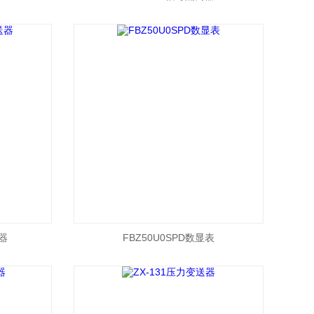
送器
FBZ50U0SPD数显表