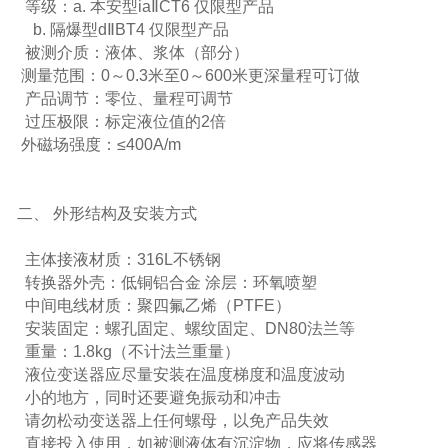
等级：a. 本安型iaⅡCT6 仅限型产品
b. 隔爆型dⅡBT4 仅限型产品
被测介质：液体、浆体（部分）
测量范围：0～0.3米至0～600米更深量程可订做
产品调节：零位、量程可调节
过压极限：标定液位值的2倍
外磁场强度：≤400A/m
二、 外形结构及安装方式
主体接液材质：316L不锈钢
转换器外壳：低铜铝合金 涂层：环氧喷塑
中间电线材质：聚四氟乙烯（PTFE）
安装固定：螺孔固定、螺纹固定、DN80法兰等
重量：1.8kg（不计法兰重量）
液位变送器应尽量安装在温度梯度和温度波动
小的地方，同时还要避免振动和冲击
请勿松动变送器上任何螺母，以免产品失效
直接投入使用，如被测液体有沉淀物，应将传感器