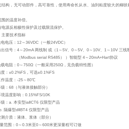
态结构，无可动部件，高可靠性，使用寿命长从水、油到粘度较大的糊状
范围的温度补偿。
有电源反相极性保护及过载限流保护。
、主要技术指标
电电压：12～36VDC（一般24VDC）
信号：4～20mA 两线制 或（1～5V、0～5V、0～10V、1～10V 三线制
odbus serial RS485） ）智能型 4～20mA+Hart协议
载电阻：0～750Ω（一般采用250Ω，见负载特性图）
：±0.2%FS，可选±0.1%FS
作温度：-25～80℃
级：68（与液体接触部分）
境温度影响：0.15%FS/10K
级：a. 本安型iaⅡCT6 仅限型产品
. 隔爆型dⅡBT4 仅限型产品
测介质：液体、浆体（部分）
量范围：0～0.3米至0～600米更深量程可订做