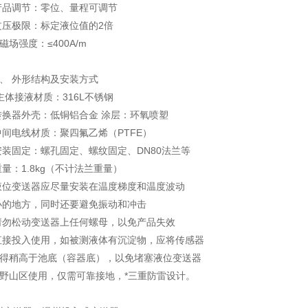
品调节：零位、量程可调节
压极限：标定液位值的2倍
磁场强度：≤400A/m
、 外形结构及安装方式
体接液材质：316L不锈钢
换器外壳：低铜铝合金 涂层：环氧喷塑
间电线材质：聚四氟乙烯（PTFE）
装固定：螺孔固定、螺纹固定、DN80法兰等
量：1.8kg（不计法兰重量）
位变送器应尽量安装在温度梯度和温度波动
的地方，同时还要避免振动和冲击
勿松动变送器上任何螺母，以免产品失效
接投入使用，如被测液体有沉淀物，应将传感器
得稍高于池底（容器底），以免堵塞液位变送器
野山区使用，仅需可靠接地，*三重防雷设计。