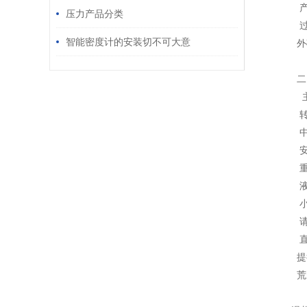
产
压力产品分类
过
智能密度计的安装切不可大意
外
二
主
转
中
安
重
液
小
请
直
提
荒