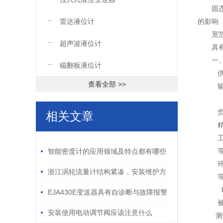
固
雷达液位计
的影响
宽
超声波液位计
具
一
磁翻板液位计
供
查看全部 >>
输出
（M
负
相关文章
精度
/ RELATED ARTICLES
工
等
智能密度计的应用领域及特点都有哪些
环
浙江涡轮流量计结构紧凑，安装维护方
等
b
便
EJA430E变送器具有自诊断与故障报警
被
功能
安装使用电动调节阀应该注意什么
测