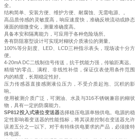
全。
结构简单、安装方便、维护方便、耐腐蚀、无需电源、。
高品质传感的灵敏度高，响应速度快，准确反映流动或静态
液面的细微变化，测量准确度高。
具备本安和隔离能力，可应用于各种危险场所。
务有防阻塞型设计可实现对糊状介质液位的测量。
100%等分刻度、LED、LCD三种指示表头，现场读十分方
便。
4-20mA DC二线制信号传送，抗干扰能力强，传输距离远。
精细*的零点、满程、非线性补偿，保证仪表使用条件范围
内的精度，长期稳定性好。
压力传感器直接感测液位压力，不受介质起泡、沉积的影
响。
使用被测介质广泛，可测油、水及与316不锈钢兼容的糊状
物，具有一定的防腐能力。
SP812投入式液位变送器
选择稳压电源单独供电。电源的稳
定性影响着变送器的性能指标，将其误差控制在变送器允许
误差五分之一以下。对于有特殊供电要求的产品，必须接特
殊电源。