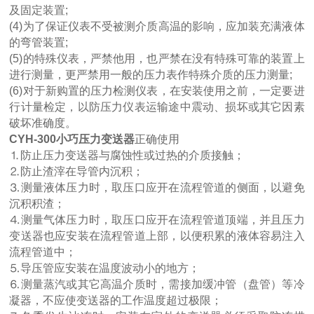
及固定装置;
(4)为了保证仪表不受被测介质高温的影响，应加装充满液体
的弯管装置;
(5)的特殊仪表，严禁他用，也严禁在没有特殊可靠的装置上
进行测量，更严禁用一般的压力表作特殊介质的压力测量;
(6)对于新购置的压力检测仪表，在安装使用之前，一定要进
行计量检定，以防压力仪表运输途中震动、损坏或其它因素
破坏准确度。
CYH-300小巧压力变送器
正确使用
⒈防止压力变送器与腐蚀性或过热的介质接触；
⒉防止渣滓在导管内沉积；
⒊测量液体压力时，取压口应开在流程管道的侧面，以避免
沉积积渣；
⒋测量气体压力时，取压口应开在流程管道顶端，并且压力
变送器也应安装在流程管道上部，以便积累的液体容易注入
流程管道中；
⒌导压管应安装在温度波动小的地方；
⒍测量蒸汽或其它高温介质时，需接加缓冲管（盘管）等冷
凝器，不应使变送器的工作温度超过极限；