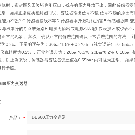
降低时，密封圈又回位堵住引压口，残存的压力释放不出，因此传感器零
正常，如果正常更换密封圈再试。变送器输出信号不稳 信号不稳的原因有以
扰能力不强? C.传感器接线不牢D.传感器本身振动很厉害E.传感器故障
G.导线本身的断路或短路H.电源无输出或电源不匹配I.仪表损坏或仪表不
正常的现象 。其次，确认正常的偏差范围确认正常误差范围的方法： 计算出
为0.2bar 正常的误差为：30bar*1.5%+ 0.2*0.5 （视觉误差）=0.
 ，仪表精度为0.2% ，正常的误差为：20bar*0.5%+20bar*0.2%=
准，以上例来说，传感器与变送器偏差值在0.55bar 内可视为正常。 
进行参照。
S80压力变送器
询
产品：