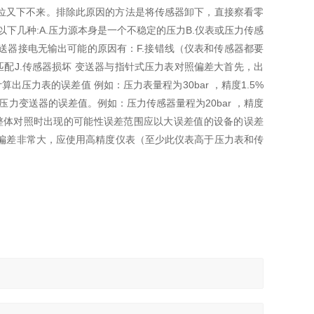
位又下不来。排除此原因的方法是将传感器卸下，直接察看零
下几种:A.压力源本身是一个不稳定的压力B.仪表或压力传感
 变送器接电无输出可能的原因有：F.接错线（仪表和传感器都要
匹配J.传感器损坏 变送器与指针式压力表对照偏差大首先，出
压力表的误差值 例如：压力表量程为30bar ，精度1.5%
 55bar 压力变送器的误差值。例如：压力传感器量程为20bar ，精度
0.18bar 整体对照时出现的可能性误差范围应以大误差值的设备的误差
如果偏差非常大，应使用高精度仪表（至少此仪表高于压力表和传