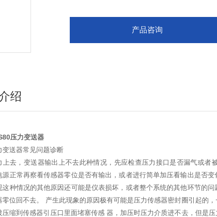
产品咨询
介绍
S80压力变送器
力变送器常见问题诊断
力上去，变送器输出上不去此种情况，先应检查压力接口是否漏气或者
电源正常再察看传感器零位是否有输出，或者进行简单加压看输出是否变
现这种情况的其他原因还可能是仪表损坏，或者整个系统的其他环节的问
器零位回不去。 产生此现象的原因极有可能是压力传感器密封圈引起的
被压缩到传感器引压口里面堵塞传感 器，加压时压力介质进不去，但是