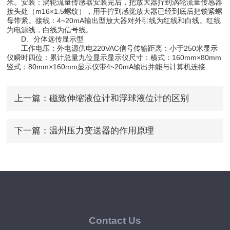
米。安装：涡轮流量传感器安装完后，把放大器拧到涡轮流量传感器
接头处（m16×1.5螺纹），用手拧到感觉放大器已经到底后把锁紧螺
母带紧。接线：4~20mA输出型放大器对外引线为红线和白线。红线
为电源线，白线为信号线。
D、分体远传显示型
工作电压：外电源供电220VAC信号传输距离：小于250米显示
仪瞬时四位：累计总量九位显示显示仪尺寸：横式：160mm×80mm
竖式：80mm×160mm显示仪带4~20mA输出并能与计算机连接
上一篇：
磁致伸缩液位计和浮球液位计的区别
下一篇：
温州压力变送器的作用原理
Contact Us