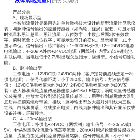
液体涡轮流量计
的分类说明
产品分类
A、现场显示型
本智能流量计是采用先进单片微机技术设计的新型流量计显示仪
表，与脉冲信号输出的流量传感器（如涡轮、旋涡）配套。可显示瞬
时流量和累计总量。累计流量：八位数字，小数点后面3位有效数
字。瞬时流量：六位数字，可显示出每升的变化。显示精度：±1个
显示单位。信号输出：脉冲输出：1~3000Hz外供+12~+24VDC电源
电流输出：4~20mA外供+24VDC电源（两线制）内置2节3V锂电池
并联供电。当电压低于2.7V时出现欠压指示，隔爆型。小信号切除功
能。
B、脉冲输出型
工作电压：+12VDC或+24VDC两种（客户定货前必须选定一种
供电电源）。信号传输距离：小于250米。输出信号：方波信号幅
值：+12VDC供电幅值大约为10V+24VDC供电幅值大约为20V安
装：放大器和涡轮流量传感器连接为M16×1.5螺纹，涡轮流量传感器
安装完后，把放大器拧到涡轮流量传感器上，用手拧到感觉放大器到
底后再把锁紧螺母带紧。接线：脉冲输出型放大器对外引线为三根，
红线、白线和屏蔽。红线接正电源，白线为脉冲输出和其它显示仪或
设备连接，屏蔽接地。
C、4～20mA输出型
工作电压：外供电+24VDC（两线制）输出信号：4~20mA或1-
5V、4mA对应涡轮流量传感器零流量，20mA对用涡轮流量传感器大
流量，流量范围见涡轮流量传感器铭牌。信号传输距离：小于250