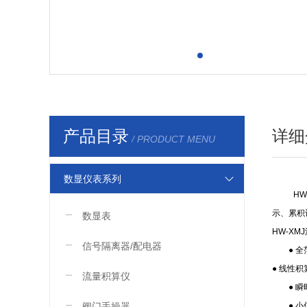
产品目录
详细
/ PRODUCT MENU
数显仪表系列
H
示、累积
数显表
HW-X
信号隔离器/配电器
● 全范
● 线性
流量积算仪
● 瞬时
阀门手操器
● 小信