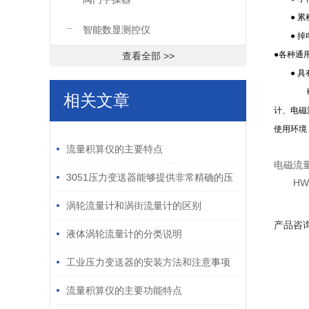
● 累积
智能数显测控仪
● 掉电
●各种通
查看全部 >>
● 具有
HW-X
相关文章
计、电磁
使用环境
/ RELATED ARTICLES
流量积算仪的主要特点
电磁流
3051压力变送器能够提供非常精确的压
HW
力测量
涡轮流量计和涡街流量计的区别
产品咨
液体涡轮流量计的分类说明
工业压力变送器的安装方法和注意事项
说明
流量积算仪的主要功能特点