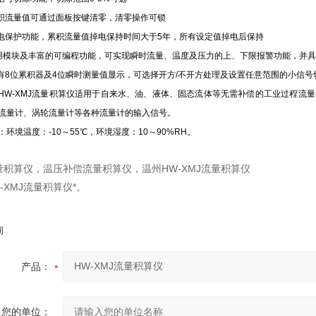
流量值可通过面板按键清零，清零操作可锁
保护功能，累积流量值掉电保持时间大于5年，所有设定值掉电后保持
用模块及丰富的可编程功能，可实现瞬时流量、温度及压力的上、下限报警功能，并具
8位累积器及4位瞬时测量值显示，可选择开方/不开方处理及设置任意范围的小信号
MJ流量积算仪适用于自来水、油、液体、固态流体等无需补偿的工业过程流量
流量计、涡轮流量计等各种流量计的输入信号。
：环境温度：-10～55℃，环境湿度：10～90%RH。
量积算仪，温压补偿流量积算仪，温州HW-XMJ流量积算仪
-XMJ流量积算仪*。
询
产品：
您的单位：