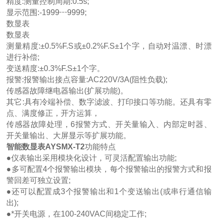
精度:测量控制周期:0.5s;
显示范围:-1999┅9999;
数显表
数显表
测量精度:±0.5%F.S或±0.2%F.S±1个字，自动对温漂、时漂
进行补偿;
变送精度:±0.3%F.S±1个字。
报警:报警输出接点容量:AC220V/3A(阻性负载);
传感器故障继电器输出(扩展功能)。
其它:具有冷端补偿、数字滤波、打印接口等功能。还具有零
点、满度修正，开方运算，
传感器故障处理，6报警方式、开关量输入、内部定时器、
开关量输出、大屏显示等扩展功能。
智能数显表AYSMX-T2
功能特点
●仪表输出采用模块化设计，可灵活配置输出功能;
●多可配置4个报警输出模块，每个报警输出的报警方式和报
警回差可独立设置;
●还可以配置成3个报警输出和1个变送输出(或串行通信输
出);
●*开关电源，在100-240VAC间稳定工作;