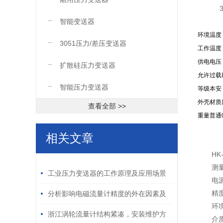
3
智能变送器
环境温度 -
3051压力/差压变送器
工作温度 
供电电压 1
扩散硅压力变送器
允许过载
智能压力变送器
等级本安 ia
外壳材质
查看全部 >>
重量普通0
相关文章
H
/ RELATED ARTICLES
测量
工业压力变送器的工作原理及应用场景
电源
精度
分析影响电磁流量计精度的外在因素及
环境
处理方法
浙江涡轮流量计结构紧凑，安装维护方
介质