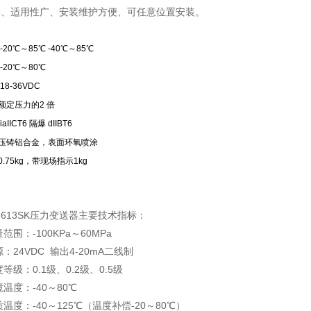
、适用性广、安装维护方便、可任意位置安装。
20℃～85℃ -40℃～85℃
-20℃～80℃
8-36VDC
额定压力的2 倍
IICT6 隔爆 dIIBT6
压铸铝合金，表面环氧喷涂
.75kg，带现场指示1kg
K-613SK压力变送器主要技术指标：
范围：-100KPa～60MPa
：24VDC 输出4-20mA二线制
等级：0.1级、0.2级、0.5级
温度：-40～80℃
温度：-40～125℃（温度补偿-20～80℃）