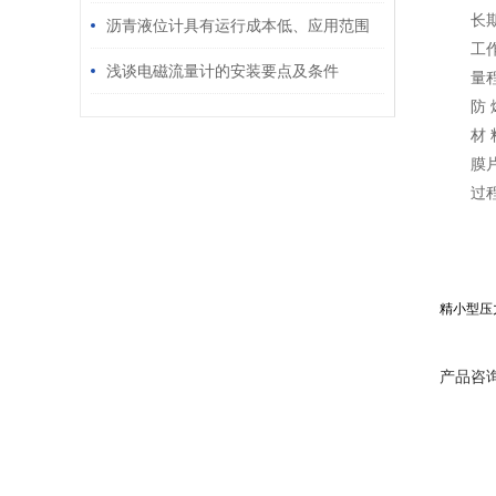
长期
便
沥青液位计具有运行成本低、应用范围
工作
广等优点
浅谈电磁流量计的安装要点及条件
量
防 
材
膜
过
精小型压
产品咨