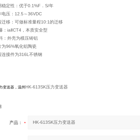
稳定性：优于0.1%F．S/年
电压：12.5～36VDC
程迁移：可做标准量程10:1的迁移
爆：iaⅡCT4，本质安全型
 料：外壳为模压铸铝
片为96%氧化铝陶瓷
程连接件为316L不锈钢
HK-613SK压力变送器
力变送器，温州
询
产品：