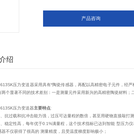
产品咨询
介绍
K-613SK压力变送器采用具有*陶瓷传感器，再配以高精密电子元件，
有两个显著不同的技术差别：一是测量元件采用新兴的高精密陶瓷材料；二
-613SK压力变送器
主
要特点
:
、抗过载和抗冲击能力强，过压可达量程的数倍，甚至用硬物直接敲打测
、稳定性高，每年优于0.1%满量程，这个技术指标已达到智能 型压力
感器不仅获得了很高的 测量精度，且受温度梯度影响极小；