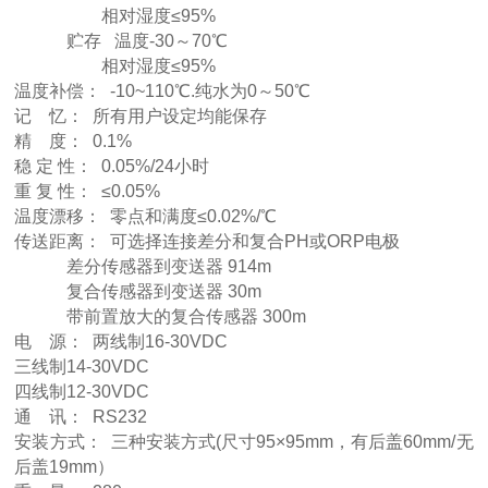
相对湿度≤95%
贮存 温度-30～70℃
相对湿度≤95%
温度补偿： -10~110℃.纯水为0～50℃
记 忆： 所有用户设定均能保存
精 度： 0.1%
稳 定 性： 0.05%/24小时
重 复 性： ≤0.05%
温度漂移： 零点和满度≤0.02%/℃
传送距离： 可选择连接差分和复合PH或ORP电极
差分传感器到变送器 914m
复合传感器到变送器 30m
带前置放大的复合传感器 300m
电 源： 两线制16-30VDC
三线制14-30VDC
四线制12-30VDC
通 讯： RS232
安装方式： 三种安装方式(尺寸95×95mm，有后盖60mm/无
后盖19mm）