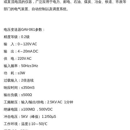
或直流电流的仪器，广泛应用于电力、邮电、石油、煤炭、冶金、铁道、市政等
部门的电气装置、自动控制以及调度系统。
电压变送器GAV-061参数：
精度等级：0.2级
输 入：0～120V AC
输 出：4～20mA DC
供 电：220V AC
输入频率：50Hz±3Hz
功 耗：≤3W
过载输入：2倍连续
响应时间：≤350mS
输出负载：≤500Ω
工频耐压：输入/输出/供电：2.5KV AC 1分钟
绝缘电阻：≥100MΩ ，500VDC
冲击电压：5KV（峰值）1.2/50μS
工作环境：温度:(-10～50)℃