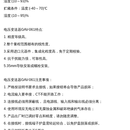
湿度:(10～93)%
贮藏条件：温度:(-40～70)℃
湿度:(10～95)%
电压变送器GAV-061特点:
1. 精度等级高。
2.整个量程范围都有的线性度。
3.采用进口元器件，集成化程度高，免于定期校验。
4. 抗干扰能力强，可靠性高。
5.35mm导轨安装或螺栓安装。
电压变送器GAV-061注意事项：
1. 严格按说明书要求去接线，如果接错将会导致产品损坏；
2. 电流输入要串接，CT不能开路工作；
3. 连接线必须用屏蔽线， 且电源线、输入线和输出线必须分离；
4. 使用环境应无电尘和无腐蚀金属和破坏绝缘的气体存在；
5. 产品出厂时已调好零点和精度，请勿随意调整。
6. 在接线时，接线端子护盖需轻起轻合，以免护盖脱落或损坏。