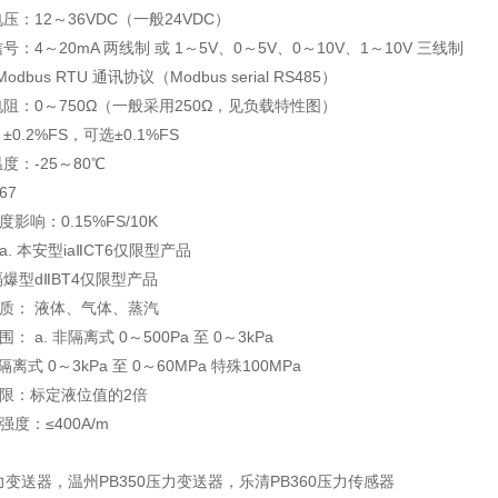
：12～36VDC（一般24VDC）
：4～20mA 两线制 或 1～5V、0～5V、0～10V、1～10V 三线制
bus RTU 通讯协议（Modbus serial RS485）
阻：0～750Ω（一般采用250Ω，见负载特性图）
0.2%FS，可选±0.1%FS
：-25～80℃
67
影响：0.15%FS/10K
. 本安型iaⅡCT6仅限型产品
爆型dⅡBT4仅限型产品
质： 液体、气体、蒸汽
 a. 非隔离式 0～500Pa 至 0～3kPa
式 0～3kPa 至 0～60MPa 特殊100MPa
限：标定液位值的2倍
度：≤400A/m
力变送器，温州PB350压力变送器，乐清PB360压力传感器