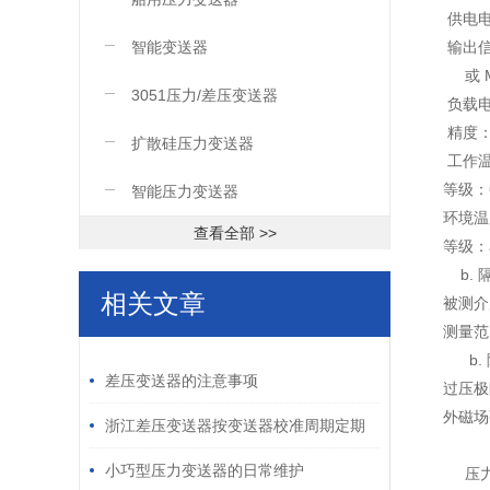
供电电压
智能变送器
输出信号
或 Mod
3051压力/差压变送器
负载电
精度：±
扩散硅压力变送器
工作温度
等级：
智能压力变送器
环境温度
查看全部 >>
等级：a
b. 隔
相关文章
被测介
测量范围：
/ RELATED ARTICLES
b. 隔离
差压变送器的注意事项
过压极
外磁场强
浙江差压变送器按变送器校准周期定期
进行校准
小巧型压力变送器的日常维护
压