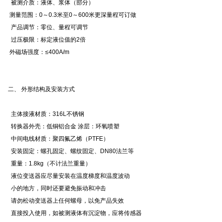
被测介质：液体、浆体（部分）
测量范围：0～0.3米至0～600米更深量程可订做
产品调节：零位、量程可调节
过压极限：标定液位值的2倍
外磁场强度：≤400A/m
二、 外形结构及安装方式
主体接液材质：316L不锈钢
转换器外壳：低铜铝合金 涂层：环氧喷塑
中间电线材质：聚四氟乙烯（PTFE）
安装固定：螺孔固定、螺纹固定、DN80法兰等
重量：1.8kg（不计法兰重量）
液位变送器应尽量安装在温度梯度和温度波动
小的地方，同时还要避免振动和冲击
请勿松动变送器上任何螺母，以免产品失效
直接投入使用，如被测液体有沉淀物，应将传感器