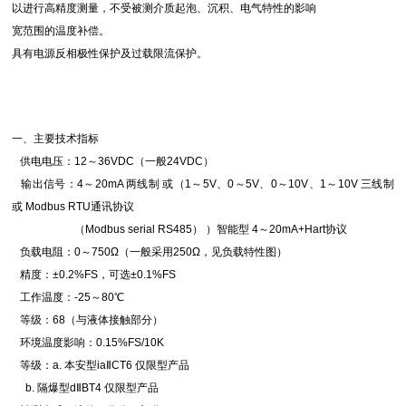
以进行高精度测量，不受被测介质起泡、沉积、电气特性的影响
宽范围的温度补偿。
具有电源反相极性保护及过载限流保护。
一、主要技术指标
供电电压：12～36VDC（一般24VDC）
输出信号：4～20mA 两线制 或（1～5V、0～5V、0～10V、1～10V 三线制
或 Modbus RTU通讯协议
（Modbus serial RS485） ）智能型 4～20mA+Hart协议
负载电阻：0～750Ω（一般采用250Ω，见负载特性图）
精度：±0.2%FS，可选±0.1%FS
工作温度：-25～80℃
等级：68（与液体接触部分）
环境温度影响：0.15%FS/10K
等级：a. 本安型iaⅡCT6 仅限型产品
b. 隔爆型dⅡBT4 仅限型产品