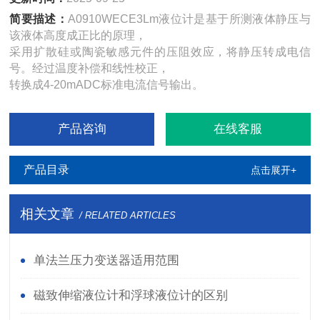
简要描述：
A0910WECE3Lm液位计是基于所测液体静压与
该液体高度成正比的原理，
采用扩散硅或陶瓷敏感元件的压阻效应，将静压转成电信
号。经过温度补偿和线性校正，
转换成4-20mADC标准电流信号输出。
产品咨询
在线客服
产品目录
点击展开+
相关文章
/ RELATED ARTICLES
单法兰压力变送器适用范围
磁致伸缩液位计和浮球液位计的区别