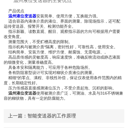
温州液位变送器的主要优点
产品优点
温州液位变送器
安装简单、使用方便，互换能力强。
适合容器内液体介质的液位、界面的测量。除现场指示，还可配
远传变送器、报警开关、检测功能齐全。
指示新颖、读数直观、醒目、观察指示器的方向可根据用户需要
改变角度。
测量范围大，不受贮槽高度的限制。
指示机构与被测介质*隔离，密封性好，可靠性高，使用安全。
结构简单、安装方便、维护方便、耐腐蚀、无需电源、。
高品质传感的灵敏度高，响应速度快，准确反映流动或静态液面
的细微变化，测量准确度高。
具备本安和隔离能力，可应用于各种危险场所。
务有防阻塞型设计可实现对糊状介质液位的测量。
精细*的零点、满程、非线性补偿，保证仪表使用条件范围内的精
度，长期稳定性好。
压力传感器直接感测液位压力，不受介质起泡、沉积的影响。
温州液位变送器
使用被测介质广泛，可测油、水及与316不锈钢兼
容的糊状物，具有一定的防腐能力。
上一篇：
智能变送器的工作原理