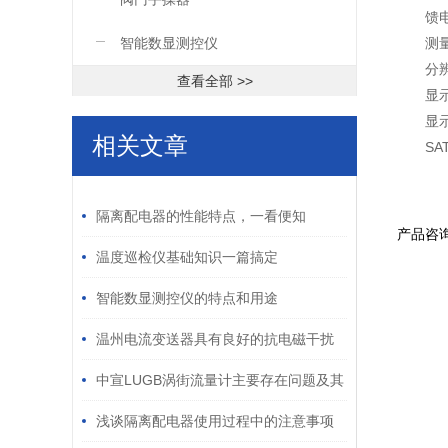
馈电
智能数显测控仪
测量
分辨
查看全部 >>
显示
显
相关文章
SA
/ RELATED ARTICLES
隔离配电器的性能特点，一看便知
产品咨
温度巡检仪基础知识一篇搞定
智能数显测控仪的特点和用途
温州电流变送器具有良好的抗电磁干扰
能力和抗静电能力
中宣LUGB涡街流量计主要存在问题及其
解决方法
浅谈隔离配电器使用过程中的注意事项