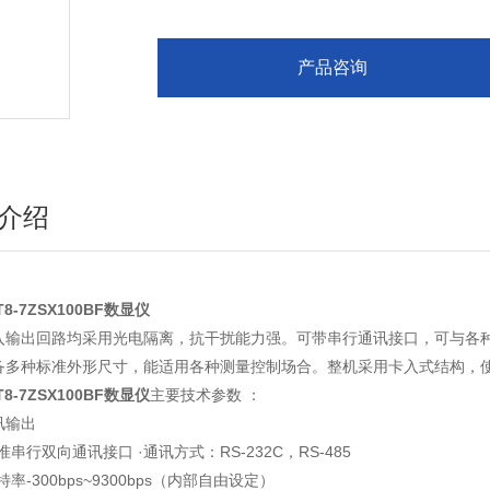
产品咨询
介绍
T8-7ZSX100BF数显仪
入输出回路均采用光电隔离，抗干扰能力强。可带串行通讯接口，可与各
备多种标准外形尺寸，能适用各种测量控制场合。整机采用卡入式结构，
T8-7ZSX100BF数显仪
主要技术参数 ：
讯输出
准串行双向通讯接口 ·通讯方式：RS-232C，RS-485
特率-300bps~9300bps（内部自由设定）