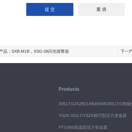
产品：
SXB-M1B，XSG-08闪光报警器
下一
Products
3051TG2A2B21AB4E5M53051TG智
YSZK-01G-CYSZK精巧型压力变送器
PTG900高温型压力变送器