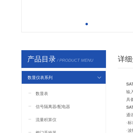
产品目录
详细
/ PRODUCT MENU
数显仪表系列
SA
输
数显表
具
信号隔离器/配电器
SA
通
流量积算仪
·标
·波
阀门手操器