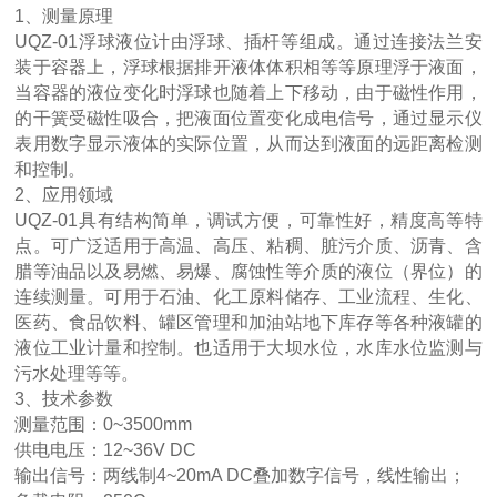
1、测量原理
UQZ-01浮球液位计由浮球、插杆等组成。通过连接法兰安
装于容器上，浮球根据排开液体体积相等等原理浮于液面，
当容器的液位变化时浮球也随着上下移动，由于磁性作用，
的干簧受磁性吸合，把液面位置变化成电信号，通过显示仪
表用数字显示液体的实际位置，从而达到液面的远距离检测
和控制。
2、应用领域
UQZ-01具有结构简单，调试方便，可靠性好，精度高等特
点。可广泛适用于高温、高压、粘稠、脏污介质、沥青、含
腊等油品以及易燃、易爆、腐蚀性等介质的液位（界位）的
连续测量。可用于石油、化工原料储存、工业流程、生化、
医药、食品饮料、罐区管理和加油站地下库存等各种液罐的
液位工业计量和控制。也适用于大坝水位，水库水位监测与
污水处理等等。
3、技术参数
测量范围：0~3500mm
供电电压：12~36V DC
输出信号：两线制4~20mA DC叠加数字信号，线性输出；