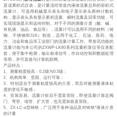
直读累积式仪表，是计量流经管道内液体流量总和的容积式
流量计。可选用机械显示表头和电子显示表头两种计数机
构，显示表头具有显示累积流量、瞬时流量及回零功能，可
实现现场显示和远传控制。对于不同的测量介质（酸、碱、
有机液、油品、食品等），流量计可以选用不同的材料（铸
钢、不锈钢和316）制造，适用于化工、石油、医药、电
力、冶金和食品等工业部门的流量计量工作。带发讯功能的
流量计能与本公司的ZXWP-LK80系列流量积算仪等仪表配
套，便于集中检测，输出标准信号，作自动控制和数据处理
等用，并可直接与计算机联网。
产品特点：
1、测量精度较高：0.2级与0.5级；
2、机构简单、坚固、运行可靠；
3、特别适合于测量粘度较高的介质，而且对被测量液体粘
度的变化不敏感；
4、安装容易。流量计前后不需直管段，即使流量计靠近阀
门、弯管、缩管、扩大管，也无需加装直管段。
5、ZX-LC-a型铸铁，广泛用于各种油品及对铸铁*液体介质
的计量