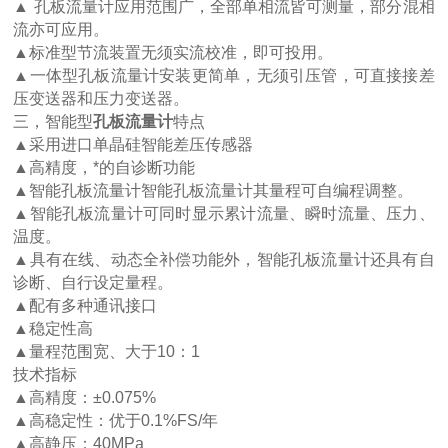
▲ 孔板流量计应用范围广，全部单相流皆可测量，部分混相
流亦可应用。
▲标准型节流装置无须实流校准，即可投用。
▲一体型孔板流量计安装更简单，无须引压管，可直接接差
压变送器和压力变送器。
三，智能型
孔板流量计
特点
▲采用进口单晶硅智能差压传感器
▲高精度，*的自诊断功能
▲智能孔板流量计智能孔板流量计其量程可自编程调整。
▲智能孔板流量计可同时显示累计流量、瞬时流量、压力、
温度。
▲具有在线、动态全补偿功能外，智能孔板流量计还具有自
诊断、自行设定量程。
▲配有多种通讯接口
▲稳定性高
▲量程范围宽、大于10：1
技术指标
▲高精度：±0.075%
▲高稳定性：优于0.1%FS/年
▲高静压：40MPa