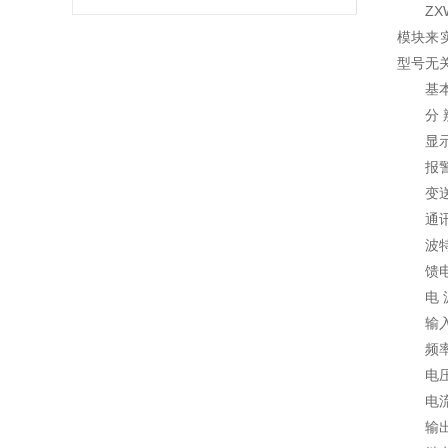
ZXWP
模块来
型号无
基本误差
分 辨 
显示方
报警输出
变送输出
通讯输出
波特率-
馈电输出
电 源：
输入
频率型
电压型
电流型
输出