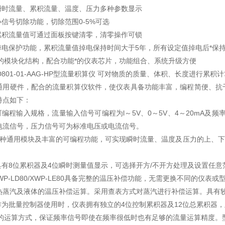
时流量、累积流量、温度、压力多种参数显示
信号切除功能，切除范围0-5%可选
积流量值可通过面板按键清零，清零操作可锁
电保护功能，累积流量值掉电保持时间大于5年，所有设定值掉电后*保
的模块化结构，配合功能*的仪表芯片，功能组合、系统升级方便
LD801-01-AAG-HP型流量积算仪 可对物质的质量、体积、长度进行
通用硬件，配合的流量积算仪软件，使仪表具备功能丰富，编程简便、抗
特点如下：
程输入规格，流量输入信号可编程为l～5V、0～5V、4～20mA及频率
电流信号，压力信号可为标准电压或电流信号。
通用模块及丰富的可编程功能，可实现瞬时流量、温度及压力的上、下限报
。
有8位累积器及4位瞬时测量值显示，可选择开方/不开方处理及设置任意
P-LD80/XWP-LE80具备完整的温压补偿功能，无需更换不同的仪
汽及液体的温压补偿运算。采用查表方式对蒸汽进行补偿运算。具有
为批量控制器使用时，仪表拥有独立的4位控制累积器及12位总累积器，
的运算方式，保证频率信号即使在频率很低时也有足够的流量运算精度。