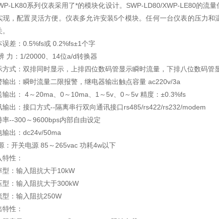
-LK80系列仪表采用了*的模块化设计。SWP-LD80/XWP-LE8
实现，配置灵活方便。仪表多允许安装5个模块。任何一台仪表的压力和
关。
：0.5%fs或 0.2%fs±1个字
力：1/20000、14位a/d转换器
式：双排同时显示，上排四位数码管显示瞬时流量，下排八位数码管显示
：瞬时流量二限报警，继电器输出触点容量 ac220v/3a
： 4～20ma、0～10ma、1～5v、0～5v 精度：±0.3%fs
：接口方式--隔离串行双向通讯接口rs485/rs422/rs232/modem
-300～9600bps内部自由设定
：dc24v/50ma
开关电源 85～265vac 功耗4w以下
特性：
：输入阻抗大于10kW
：输入阻抗大于300kW
：输入阻抗250W
特性：