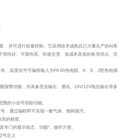
持
累积计算．并可进行批量控制。它采用技术成熟且已大量生产的AI系
干扰性好、可靠性高、快速交货、低成本及低价格等优点。仪
等。温度信号可编程输入为Ptl 00热电阻、K、E、J型热电偶
警功能，并具备变送输出、通讯、24V/12V电压输出等多
范围的小信号切除功能。
表或型号．通过编程即可实现一般气体、饱和蒸汽、
较高的精度。
及专门的显示状态，功能*，操作方便。
型号定义