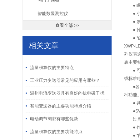
● 瞬
智能数显测控仪
● 小
● 累
查看全部 >>
● 掉
● *
相关文章
XWP-
列仪表
/ RELATED ARTICLES
表主要
流量积算仪的主要特点
● 可编
或标准
工业压力变送器常见的应用有哪些？
●各种
温州电流变送器具有良好的抗电磁干扰
种功能
● 具
能力和抗静电能力
智能变送器的主要功能特点介绍
●SW
电动调节阀都有哪些优势
过热蒸
● 作
流量积算仪的主要功能特点
● *