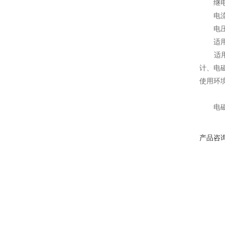
继电器容
电流型
电压型
适
适用于
计、电
使用环境
电
产品咨