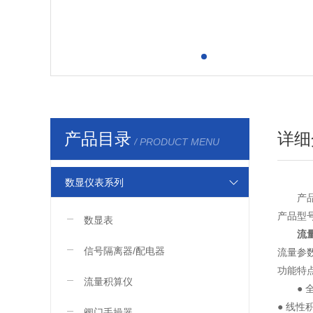
产品目录
详细
/ PRODUCT MENU
数显仪表系列
产
产品型号：
数显表
流量
信号隔离器/配电器
流量参
功能特
流量积算仪
● 全
● 线
阀门手操器