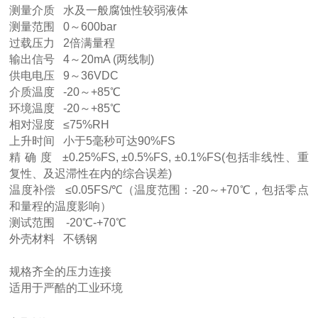
测量介质 水及一般腐蚀性较弱液体
测量范围 0～600bar
过载压力 2倍满量程
输出信号 4～20mA (两线制)
供电电压 9～36VDC
介质温度 -20～+85℃
环境温度 -20～+85℃
相对湿度 ≤75%RH
上升时间 小于5毫秒可达90%FS
精 确 度 ±0.25%FS, ±0.5%FS, ±0.1%FS(包括非线性、重
复性、及迟滞性在内的综合误差)
温度补偿 ≤0.05FS/℃（温度范围：-20～+70℃，包括零点
和量程的温度影响）
测试范围 -20℃-+70℃
外壳材料 不锈钢
规格齐全的压力连接
适用于严酷的工业环境