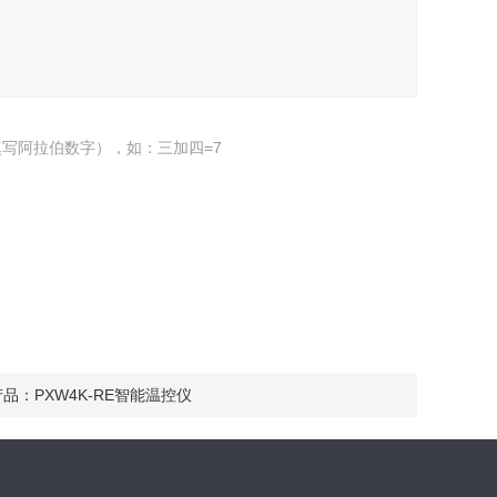
写阿拉伯数字），如：三加四=7
产品：
PXW4K-RE智能温控仪