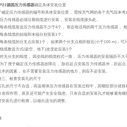
MP21德国压力传感器
确定具体安装位置
了确定压力传感器的编号和具体安装位置， 需按充气网的各个充气段来考
1) 压力传感器必须沿着线缆进行安装， 安装在线缆接头处。
2) 每条线缆装设压力传感器不少于4个， 靠近电话局的两个压力传感器， 相
3) 每条线缆的始端和末端分别安装1个。
4) 每条线缆的分支点应装1个， 如果两个分支点相距较近(小于100 m)，可
5) 线缆敷设方式(架空、地下)改变处应装1个
6) 对无分支的线缆， 因垒线的线缆程式一致， 压力传感器的安装隔距不大干
7) 为了便于确定压力传感器故障点， 除在起点安装压力传感器外，距起点1
技术的因素， 在不需要安装压力传感器的地方，则应不必安装。
叠三、检查安装孔的尺寸
装孔的尺寸不合适，高温熔体压力传感器在安装过程中，其螺纹部分就很
分发挥作用，甚至还可能产生安全隐患。只有合适的安装孔才能够避免螺纹的磨
对安装孔进行检测，以做出适当的调整。
询