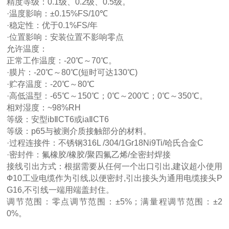
精度等级：0.1级、0.2级、0.5级。
·温度影响：±0.15%FS/10℃
·稳定性：优于0.1%FS/年
·位置影响：安装位置不影响零点
允许温度：
正常工作温度：-20℃～70℃。
·膜片：-20℃～80℃(短时可达130℃)
·贮存温度：-20℃～80℃
·高低温型：-65℃～150℃；0℃～200℃；0℃～350℃。
相对湿度：~98%RH
等级：安型ibⅡCT6或iaⅡCT6
等级：p65与被测介质接触部分的材料。
·过程连接件：不锈钢316L /304/1Gr18Ni9Ti/哈氏合金C
·密封件：氟橡胶/橡胶/聚四氟乙烯/全密封焊接
接线引出方式：根据需要从任何一个出口引出,建议超小使用
Ф10工业电缆作为引线,以便密封,引出接头为通用电缆接头P
G16,不引线一端用端盖封住。
调节范围：零点调节范围：±5%；满量程调节范围：±2
0%。