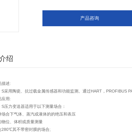
产品咨询
介绍
品描述:
bar S采用陶瓷、抗过载金属传感器和功能监测。通过HART，PROFIBUS 
品应用:
bar S压力变送器适用于以下测量场合：
种场合下气体、蒸汽或液体的的绝压和表压
的物位、体积或质量测量
280℃其不带密封膜的场合;