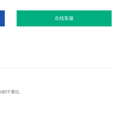
在线客服
PA或FF通信。