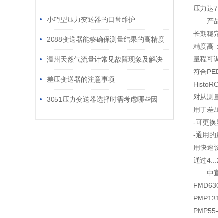
/ RELATED ARTICLES
压力达7
小巧型压力变送器的日常维护
产
长期稳
2088变送器能够确保测量结果的高精度
精度高：
和高稳定性
量程可调
温州天然气流量计常见故障现象及解决
符合P
办法
差压变送器的注意事项
Histo
对从测
3051压力变送器选择时需考虑哪些因
用于差压和
素？
-可更换
-通用
用快速
通过4.
中
FMD63
PMP131
PMP55