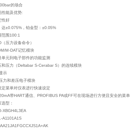
00bar的场合
品性能及优势:
定性好
达±0.075%，铂金型：±0.05%
范围100:1
ED（压力设备命令）
ROM/M-DAT记忆模块
量单元到电子部件的功能监测
压力（Deltabar S-Cerabar S）的连续模块
显示
的压力和差压电子模块
设定菜单对仪表进行快速设定
..20mA带HART通信、PROFIBUS PA或FF可在现场进行方便且安全的
宣选型：
0-XBGH4L3EA
-A1101A1S
-AA21JA1FGCCXJS1A+AK