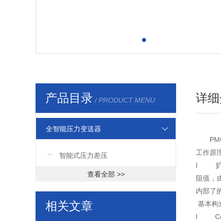
产品目录
详细
/ PRODUCT MENU
全智能压力变送器
PM
工作原
智能式压力差压
l 扩
查看全部 >>
阻值，
内部了
相关文章
基本构
l C