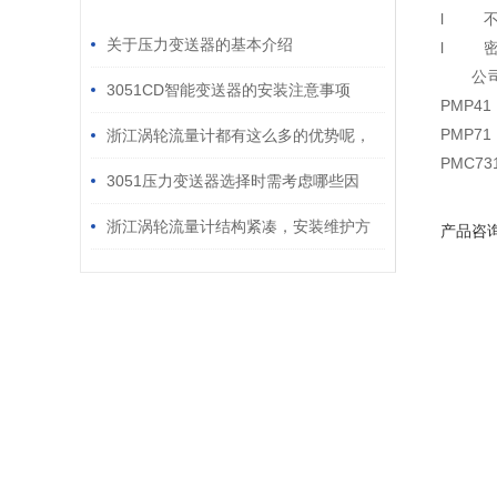
/ RELATED ARTICLES
l 不
关于压力变送器的基本介绍
l 密
公司
3051CD智能变送器的安装注意事项
PMP41
PMP71
浙江涡轮流量计都有这么多的优势呢，
PMC73
您还不知道
3051压力变送器选择时需考虑哪些因
素？
浙江涡轮流量计结构紧凑，安装维护方
产品咨
便