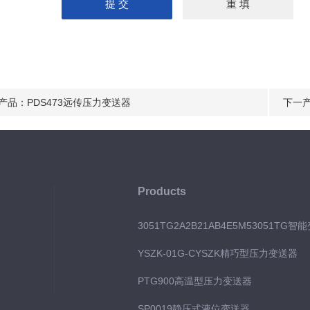
产品：
PDS473远传压力变送器
下一
Products
3051TG2A2B21AB4E5M53051TG智
YSZK-01G-CYSZK精巧型压力变送器
PTG900高温型压力变送器
SP0019静压式液位变送器