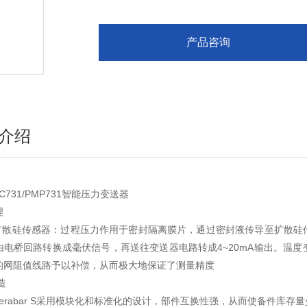
产品咨询
介绍
C731/PMP731智能压力变送器
理
散硅传感器：过程压力作用于密封隔离膜片，通过密封液传导至扩散硅
由电桥回路转换成毫伏信号，再送往变送器电路转成4~20mA输出。温
的网阻值线路予以补偿，从而极大地保证了测量精度
造
erabar S采用模块化和标准化的设计，部件互换性强，从而使备件库存