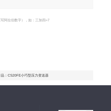
写阿拉伯数字），如：三加四=7
产品：
CS20FE小巧型压力变送器