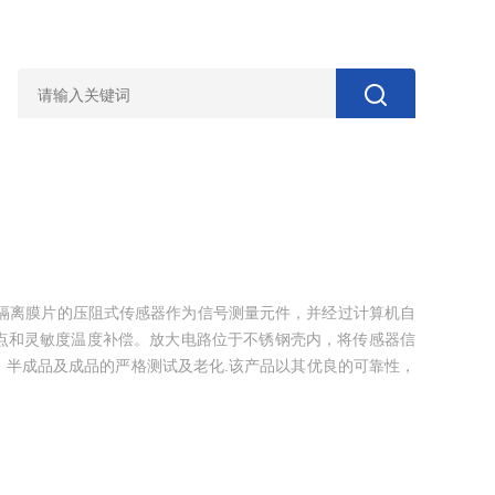
钢隔离膜片的压阻式传感器作为信号测量元件，并经过计算机自
点和灵敏度温度补偿。放大电路位于不锈钢壳内，将传感器信
、半成品及成品的严格测试及老化.该产品以其优良的可靠性，
用于石油、化工、冶金、电力、水文等工业过程现场压力测量