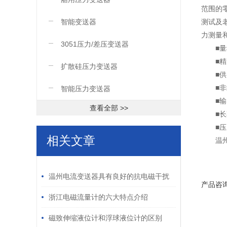
范围的
智能变送器
测试及
力测量
3051压力/差压变送器
■量
■精
扩散硅压力变送器
■供
■非
智能压力变送器
■输
查看全部 >>
■长
■压
相关文章
温
/ RELATED ARTICLES
温州电流变送器具有良好的抗电磁干扰
产品咨
能力和抗静电能力
浙江电磁流量计的六大特点介绍
磁致伸缩液位计和浮球液位计的区别