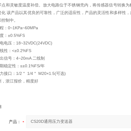
零点和灵敏度温度补偿。放大电路位于不锈钢壳内，将传感器信号转换为
老化.该产品以其优良的可靠性，广泛的适应性，产品的灵活性和多样性
和控制中。
程：0~1KPa~60MPa
度：±0.5%FS
电电压：18~32VDC(24VDC)
线性：<±0.2%FS
出信号：4~20mA 二线制
期稳定性：≤±0.1%FS/年
力接口：1/2＂ 1/4＂ M20×1.5(可选)
州，浙江报价，精度好
询
产品：