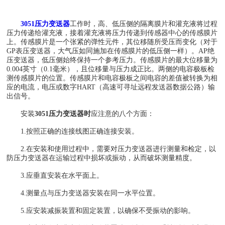
3051压力变送器
工作时，高、低压侧的隔离膜片和灌充液将过程
压力传递给灌充液，接着灌充液将压力传递到传感器中心的传感膜片
上。传感膜片是一个张紧的弹性元件，其位移随所受压而变化（对于
GP表压变送器，大气压如同施加在传感膜片的低压侧一样）。AP绝
压变送器，低压侧始终保持一个参考压力。传感膜片的最大位移量为
0.004英寸（0.1毫米），且位移量与压力成正比。两侧的电容极板检
测传感膜片的位置。传感膜片和电容极板之间电容的差值被转换为相
应的电流，电压或数字HART（高速可寻址远程发送器数据公路）输
出信号。
安装
3051压力变送器时
应注意的八个方面：
1.按照正确的连接线图正确连接安装。
2.在安装和使用过程中，需要对压力变送器进行测量和检定，以
防压力变送器在运输过程中损坏或振动，从而破坏测量精度。
3.应垂直安装在水平面上。
4.测量点与压力变送器安装在同一水平位置。
5.应安装减振装置和固定装置，以确保不受振动的影响。