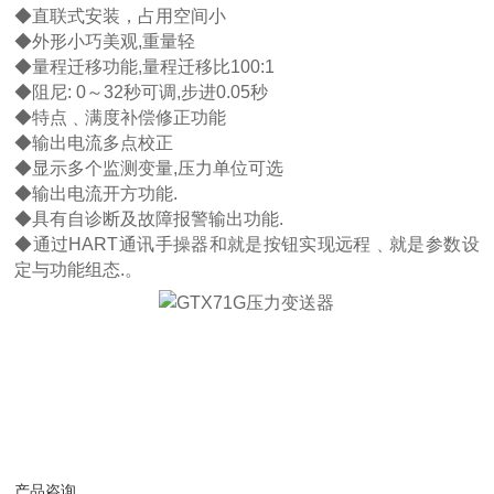
◆直联式安装，占用空间小
◆外形小巧美观,重量轻
◆量程迁移功能,量程迁移比100:1
◆阻尼: 0～32秒可调,步进0.05秒
◆特点﹑满度补偿修正功能
◆输出电流多点校正
◆显示多个监测变量,压力单位可选
◆输出电流开方功能.
◆具有自诊断及故障报警输出功能.
◆通过HART通讯手操器和就是按钮实现远程﹑就是参数设
定与功能组态.。
产品咨询