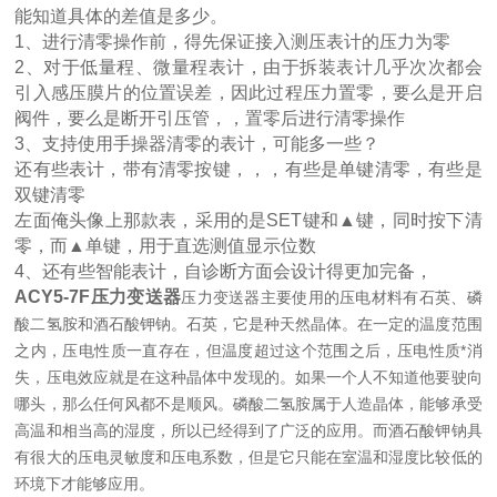
能知道具体的差值是多少。
1、进行清零操作前，得先保证接入测压表计的压力为零
2、对于低量程、微量程表计，由于拆装表计几乎次次都会
引入感压膜片的位置误差，因此过程压力置零，要么是开启
阀件，要么是断开引压管，，置零后进行清零操作
3、支持使用手操器清零的表计，可能多一些？
还有些表计，带有清零按键，，，有些是单键清零，有些是
双键清零
左面俺头像上那款表，采用的是SET键和▲键，同时按下清
零，而▲单键，用于直选测值显示位数
4、还有些智能表计，自诊断方面会设计得更加完备，
ACY5-7F压力变送器
压力变送器主要使用的压电材料有石英、磷
酸二氢胺和酒石酸钾钠。石英，它是种天然晶体。在一定的温度范围
之内，压电性质一直存在，但温度超过这个范围之后，压电性质*消
失，压电效应就是在这种晶体中发现的。如果一个人不知道他要驶向
哪头，那么任何风都不是顺风。磷酸二氢胺属于人造晶体，能够承受
高温和相当高的湿度，所以已经得到了广泛的应用。而酒石酸钾钠具
有很大的压电灵敏度和压电系数，但是它只能在室温和湿度比较低的
环境下才能够应用。