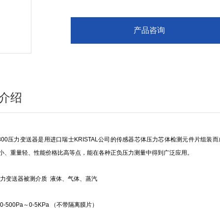
产品咨询
介绍
300压力变送器是用进口瑞士KRISTAL公司的传感器芯体压力芯体检测元件片组
小、重量轻、性能价格比高等点，能在各种正负压力测量中得到广泛应用。
0压力变送器被测介质 液体、气体、蒸汽
0-500Pa～0-5KPa （不带隔离膜片）