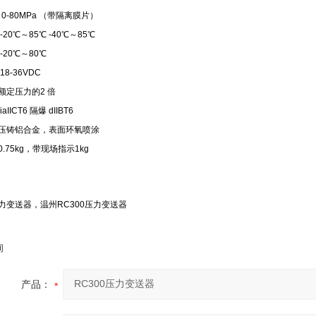
a～0-80MPa （带隔离膜片）
20℃～85℃ -40℃～85℃
-20℃～80℃
8-36VDC
额定压力的2 倍
IICT6 隔爆 dIIBT6
压铸铝合金，表面环氧喷涂
.75kg，带现场指示1kg
力变送器，温州RC300压力变送器
询
产品：