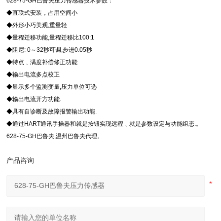
628-75-GH巴鲁夫压力传感器技术参数：
◆直联式安装，占用空间小
◆外形小巧美观,重量轻
◆量程迁移功能,量程迁移比100:1
◆阻尼: 0～32秒可调,步进0.05秒
◆特点﹑满度补偿修正功能
◆输出电流多点校正
◆显示多个监测变量,压力单位可选
◆输出电流开方功能.
◆具有自诊断及故障报警输出功能.
◆通过HART通讯手操器和就是按钮实现远程﹑就是参数设定与功能组态.。
628-75-GH巴鲁夫,温州巴鲁夫代理。
产品咨询