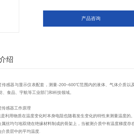
产品咨询
介绍
度传感器与显示仪表配套，测量-200~600℃范围内的液体、气体介质
轻纺、食品、宇航等工业部门和科技领域。
度传感器工作原理
是利用物质在温度变化时本身电阻也随着发生变化的特性来测量温度的。
金属丝均匀地双绕在绝缘材料制成的骨架上，当被测介质中有温度梯度存
内介质层中的平均温度.