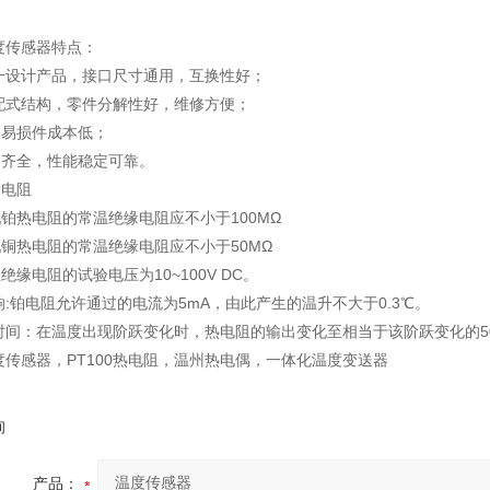
度传感器特点：
一设计产品，接口尺寸通用，互换性好；
配式结构，零件分解性好，维修方便；
易损件成本低；
全，性能稳定可靠。
电阻
热电阻的常温绝缘电阻应不小于100MΩ
热电阻的常温绝缘电阻应不小于50MΩ
缘电阻的试验电压为10~100V DC。
响:铂电阻允许通过的电流为5mA，由此产生的温升不大于0.3℃。
时间：在温度出现阶跃变化时，热电阻的输出变化至相当于该阶跃变化的5
度传感器，PT100热电阻，温州热电偶，一体化温度变送器
询
产品：