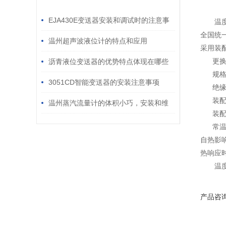
/ RELATED ARTICLES
EJA430E变送器安装和调试时的注意事
温
全国统
项
温州超声波液位计的特点和应用
采用装
更换
沥青液位变送器的优势特点体现在哪些
规格齐
方面？
3051CD智能变送器的安装注意事项
绝缘
装配铂
温州蒸汽流量计的体积小巧，安装和维
装配铜
护方便
常温绝
自热影
热响应
温
产品咨