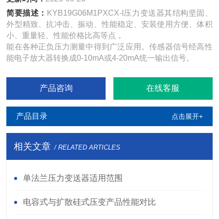
简要描述：
KYB19G06M1PXCX-I压力变送器其结构坚固、
外型精致、抗冲击、振动、性能稳定、安装使用方便、体积
小、重量轻、性能价格比高等点，
能在各种正负压力测量中得到广泛应用。传感器信号经高性
能电子放大器转换成0-10mA或4-20mA统一输出信号。
产品咨询
在线客服
产品目录
点击展开+
相关文章
/ RELATED ARTICLES
单法兰压力变送器适用范围
电容式与扩散硅式压变产品性能对比