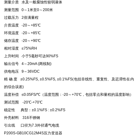
测量介质 水及一般腐蚀性较弱液体
测量范围 0～1米至0～200米
过载压力 2倍满量程
介质温度 -20～+85℃
环境温度 -20～+85℃
储存温度 -20～+90℃
相对湿度 ≤75%RH
上升时间 小于5毫秒可达90%FS
输出信号 4～20mA (两线制)
供电电压 9～36VDC
精 确 度 ±0.25%FS, ±0.5%FS, ±0.1%FS(包括非线性、重复性、及迟滞性在内
的综合误差)
温度补偿 ≤0.05FS/℃（温度范围：-20～+70℃，包括零点和量程的温度影响）
测试范围 -20℃-+70℃
稳定性 典型：±0.1%FS : ±0.2%FS
外壳材料 316不锈钢
引出线 口径为7.3外径通气电缆
P200S-GB10CG12M4S压力变送器