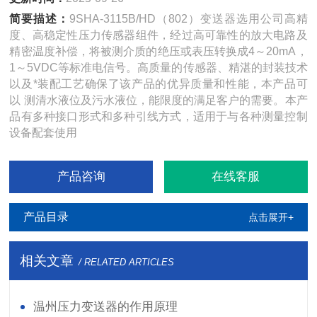
简要描述：
9SHA-3115B/HD（802）变送器选用公司高精
度、高稳定性压力传感器组件，经过高可靠性的放大电路及
精密温度补偿，将被测介质的绝压或表压转换成4～20mA，
1～5VDC等标准电信号。高质量的传感器、精湛的封装技术
以及*装配工艺确保了该产品的优异质量和性能，本产品可
以 测清水液位及污水液位，能限度的满足客户的需要。本产
品有多种接口形式和多种引线方式，适用于与各种测量控制
设备配套使用
产品咨询
在线客服
产品目录
点击展开+
相关文章
/ RELATED ARTICLES
温州压力变送器的作用原理