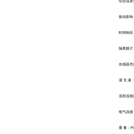
综合温度误
振动影响
时间响应
隔离膜片：
传感器壳体：
灌 充 液
流程连接
电气连接
重 量：约