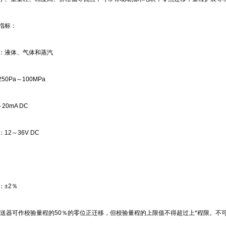
指标：
：液体、气体和蒸汽
50Pa～100MPa
20mA DC
12～36V DC
：±2％
变送器可作校验量程的50％的零位正迁移，但校验量程的上限值不得超过上*程限。不