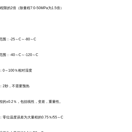
程限的2倍（除量程7:0-50MPa为1.5倍）
围：-25～C～-80～C
围：-40～C～-120～C
：0～100％相对湿度
：2秒，不需要预热
程的±0.2％，包括线性，变差，重量性。
：零位温度误差为大量程的0.75％/55～C