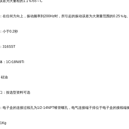
差为大量程的1.1％/55～C
：在任何方向上，振动频率到200Hz时，所引起的振动误差为大测量范围的0.25％/g
：小于0.2秒
316SST
1Cr18Ni9Ti
：硅油
口：按选型资料可选
：电子盒的连接过线孔为1/2-14NPT锥管螺孔，电气连接端子排位于电子盒的接线端
1Kg