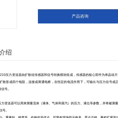
产品咨询
介绍
LK210压力变送器由扩散硅传感器和信号转换模块组成，传感器的核心部件为单晶硅
扩散形成四个电阻，连接成斯通电桥，在恒定的电流作用下，可输出与压力信号成正
标准信号。
0压力变送器
可以用来测量流体（液体、气体和蒸汽）的压力、液位等参数，并将被测量
信号。
小、重量轻、精度高、价格低等优点，可带有现场指示电表，零点迁移，量程扩展等