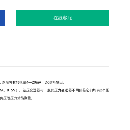
在线客服
然后将其转换成4—20mA．Dc信号输出。
mA、0~5V）。差压变送器与一般的压力变送器不同的是它们均有2个压
于负压段压力才能测量。