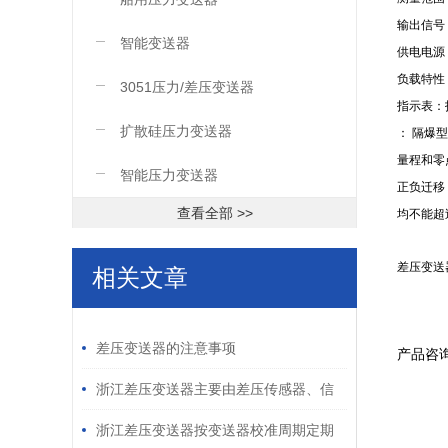
输出信号：
智能变送器
供电电源：
负载特性
3051压力/差压变送器
指示表：
扩散硅压力变送器
： 隔爆型 
量程和零
智能压力变送器
正负迁移
查看全部 >>
均不能超
差压变送
相关文章
/ RELATED ARTICLES
差压变送器的注意事项
产品咨
浙江差压变送器主要由差压传感器、信
号处理电路和输出电路组成
浙江差压变送器按变送器校准周期定期