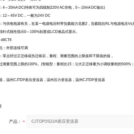
4～20mA DC(特殊可为四线制220V AC供电，0～10mA DC输出)
12～45V DC，一般为24V DC
：与供电电源有关，在某一电源电压时带负载能力见图2，负载阻抗RL与电源电压Vs关系式
指针式线性指示0～100%刻度或LCD液晶式显示。
dIICT6
点：外部连续可调
：零点经过正迁移或负迁移后，量程、测量范围的上限值和下限值的值，
过测量范围上限的100%。(智能型：量程比15：1)大正迁移量为小调校量程的500%
器，温州CJTDP差压变送器，温州压力变送器，温州CJTDP变送器
询
产品：