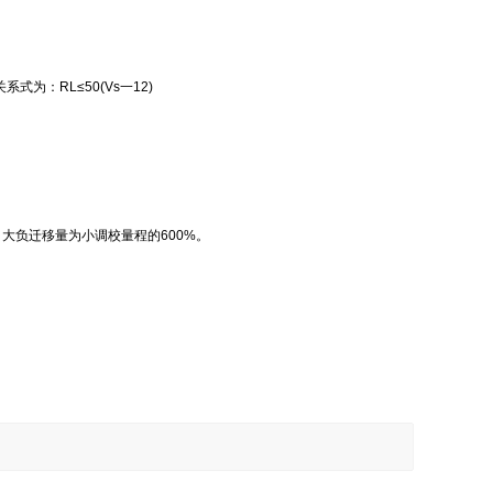
为：RL≤50(Vs一12)
；大负迁移量为小调校量程的600%。