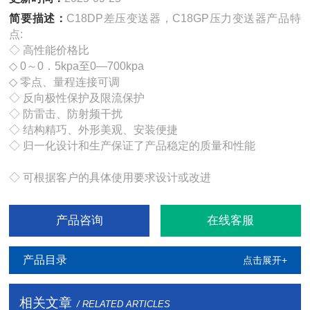
简要描述：
C18DP差压变送器，C18GP压力变送器产品特
点:
◇ 高性能价格比
◇ 0～0．5kpa至0—700kpa
◇ 零点、量程连接可调
◇ 反向极性保护及限流保护
◇ 防雷击、防射频干扰
◇ 结构精巧、外形美观、安装便捷
◇ 归一化设计和生产保证了产品稳定的质量和性能
◇ 可根据客户的具体使用要求设计或改进
产品咨询
在线客服
产品目录
点击展开+
相关文章
/ RELATED ARTICLES