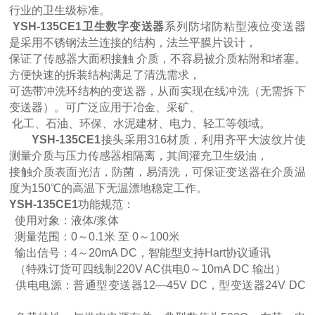
行业的卫生级标准。
YSH-135CE1卫生数字变送器
系列防堵防粘型液位变送器
是采用不锈钢法兰连接的结构，法兰平膜片设计，
保证了传感器大面积接触 介质，不容易被介质粘附和堵塞。
方便快速的拆装结构满足了清洗需求，
可选带冲洗环结构的变送器，从而实现在线冲洗（无需拆下
变送器）。可广泛应用于冶金、采矿、
化工、石油、环保、水泥建材、电力、轻工等领域。
YSH-135CE1
接头采用316材质，利用齐平大波纹片使
测量介质与压力传感器相隔离，其间灌充卫生级油，
接触介质表面光洁，防菌，易清洗，可保证变送器在介质温
度为150℃的高温下无温漂地稳定工作。
YSH-135CE1
功能规范：
使用对象：液体/浆体
测量范围：0～0.1米 至 0～100米
输出信号：4～20mA DC，智能型支持Hart协议通讯
（特殊订货可四线制220V AC供电0～10mA DC 输出）
供电电源：普通型变送器12—45V DC，型变送器24V DC