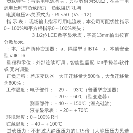
负载特性：与供电电源有关，典型数值为500Ω，在某一电
源电压时带负载能力：负载阻抗RL与
电源电压Vs关系式为：RL≤50（Vs－12）
指 示 表： 现场输出指示可用电流表，本公司可配线性指示
0～100%和平方根指示0～100%表头；
3 1/2位LCD数字显示表，字高13mm输出按百
分数显示。
：本厂生产两种变送器： a、隔爆型 dIIBT4；b、本质安全
型 iaIICT6
量程和零位：外部连续可调，智能型需配Hart手操器/软件
或 壳内调整
正负迁移：差压变送器 大正迁移量为500％，大负迁移量
为600%；
工作温度：电子部件：－29～＋93℃（普通型变送器）
－20～＋60℃（型变送器）
测量部件：－40～＋150℃（灌充硅油）
液晶显示表：－20～＋70℃
环境湿度：0～100% RH
贮藏温度：－40～＋100℃
过载压力：不超过大静压压力的1.15倍（大静压压力见选