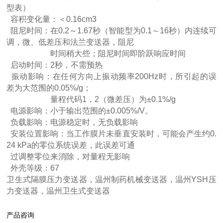
型表）
容积变化量：＜0.16cm3
阻尼时间：在0.2～1.67秒（智能型为0.1～16秒）内连续可
调，微、低差压和法兰变送器，阻尼
时间稍大些；阻尼时间即阶跃响应时间
启动时间：2秒，不需预热
振动影响：在任何方向上振动频率200Hz时，所引起的误
差为大范围的0.05%/g；
量程代码1，2（微差压）为±0.1%/g
电源影响：小于输出范围的±0.005%/V。
负载影响：电源稳定时，无负载影响
安装位置影响：当工作膜片未垂直安装时，可能会产生约0.
24 kPa的零位系统误差，此误差可通
过调整零位来消除，对量程无影响
外壳等级：67
卫生式隔膜压力变送器，温州制药机械变送器，温州YSH压
力变送器，温州卫生式变送器
产品咨询