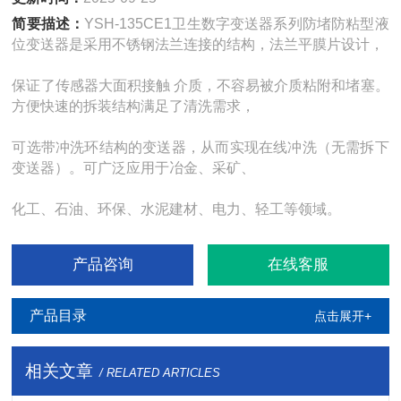
简要描述：
YSH-135CE1卫生数字变送器系列防堵防粘型液
位变送器是采用不锈钢法兰连接的结构，法兰平膜片设计，
保证了传感器大面积接触 介质，不容易被介质粘附和堵塞。
方便快速的拆装结构满足了清洗需求，
可选带冲洗环结构的变送器，从而实现在线冲洗（无需拆下
变送器）。可广泛应用于冶金、采矿、
化工、石油、环保、水泥建材、电力、轻工等领域。
产品咨询
在线客服
产品目录
点击展开+
相关文章
/ RELATED ARTICLES