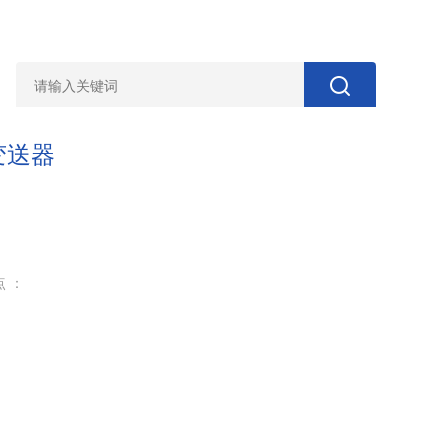
力变送器
点 ：