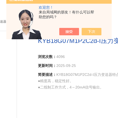
欢迎您！
来自局域网的朋友！有什么可以帮
助您的吗？
送器
> KYB18G07M1P2C2d-I压力变送器
KYB18G07M1P2C2d-I压
浏览次数：
4096
更新时间：
2025-09-25
简要描述：
KYB18G07M1P2C2d-I压力变送器特
●精度高，稳定性好。
●二线制工作方式，4～20mA信号输出。
●LED数字显示，带背光。
●敏感部件及线路板是全固体结构，坚固抗振。
●抗干扰能力强，温度稳定性好。
●壳体结构，可全天候使用。