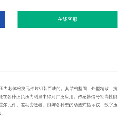
在线客服
芯体压力芯体检测元件片组装而成的。其结构坚固、外型精致、抗
能在各种正负压力测量中得到广泛应用。传感器信号经高性能
表，霍尔元件、差动变送器。能与各种型的动圈式指示仪、数字压
用。