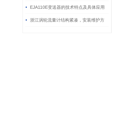
法及步骤
EJA110E变送器的技术特点及具体应用
场景
浙江涡轮流量计结构紧凑，安装维护方
便