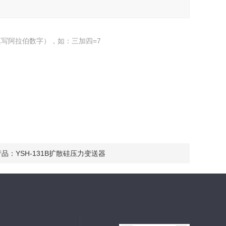
写阿拉伯数字），如：三加四=7
产品：
YSH-131B扩散硅压力变送器