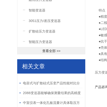
智能变送器
特点
●精度
3051压力/差压变送器
●二线
●LE
扩散硅压力变送器
●敏感
●抗干
智能压力变送器
●壳体
查看全部 >>
●具有
●结构
相关文章
压力变
/ RELATED ARTICLES
电容式与扩散硅式压变产品性能对比分
产品咨
析
2088变送器能够确保测量结果的高精度
和高稳定性
中宣仪表一体化孔板流量计具体取压方