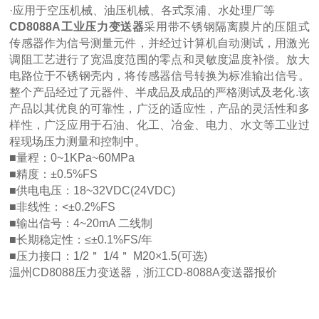
·应用于空压机械、油压机械、各式泵浦、水处理厂等
CD8088A工业压力变送器
采用带不锈钢隔离膜片的压阻式
传感器作为信号测量元件，并经过计算机自动测试，用激光
调阻工艺进行了宽温度范围的零点和灵敏度温度补偿。放大
电路位于不锈钢壳内，将传感器信号转换为标准输出信号。
整个产品经过了元器件、半成品及成品的严格测试及老化.该
产品以其优良的可靠性，广泛的适应性，产品的灵活性和多
样性，广泛应用于石油、化工、冶金、电力、水文等工业过
程现场压力测量和控制中。
■量程：0~1KPa~60MPa
■精度：±0.5%FS
■供电电压：18~32VDC(24VDC)
■非线性：<±0.2%FS
■输出信号：4~20mA 二线制
■长期稳定性：≤±0.1%FS/年
■压力接口：1/2＂ 1/4＂ M20×1.5(可选)
温州CD8088压力变送器，浙江CD-8088A变送器报价