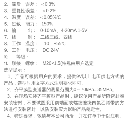
⒉ 滞后 误差： ＜0.3%
⒊ 重复性误差： ＜0.2%
⒋ 温度 误差: ＜0.05%℃
⒌ 过载 能力： 150%
⒍ 输 出： 0-10mA、4-20mA 1-5V
⒎ 线 制： 二线三线、四线
⒏ 工作 温度： -10—+55℃
⒐ 工作 电压： DC 24V
⒑ 等级：
⒒ 联接 螺纹： M20×1.5(特规由用户选定
选型提示：
1、产品可根据用户的要求，提供9V以上电压供电方式的
产品，选型时用文字方式注明要求即可。
2、齐平膜型变送器的测量范围为0～70kPa...35MPa。
3、在现场安装齐平膜型产品时，建议使用产品所附密封圈
安装密封，不要试图采用前端面或螺纹缠绕四氟乙烯带的方
法进行安装密封，以防安装应力影响产品稳定性。
4、特殊要求，敬请与本公司商洽，并在订单中予以注明。