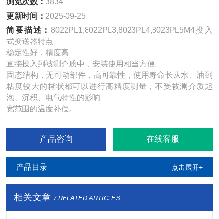
浏览次数：
3834
更新时间：
2025-09-25
简要描述：
8022PL1,8022PL3,8023PL4,8023PL5M4投入
式变送器特点
稳定性好，精度高
直接投入到被测介质中，安装使用相当方便。
固态结构，无可动部件，高可靠性，使用寿命长从水、油到
粘度较大的糊状都可以进行高精度测量，不受被测介质起
泡、沉积、电气特性的影响
宽范围的温度补偿。
产品咨询
在线客服
产品目录
点击展开+
相关文章
/ RELATED ARTICLES