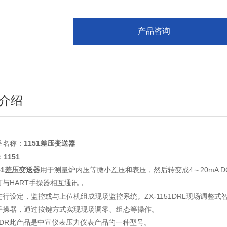
产品咨询
介绍
品名称：
1151差压变送器
：
1151
51差压变送器
用于测量炉内压等微小差压和表压，然后转变成4～20mA 
可与HART手操器相互通讯，
进行设定，监控或与上位机组成现场监控系统。ZX-1151DRL现场调整
手操器，通过按键方式实现现场调零、组态等操作。
51DR此产品是中宣仪表压力仪表产品的一种型号。