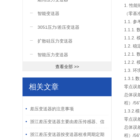
1. 性
智能变送器
（零基
1.1. 
3051压力/差压变送器
1.1.1
1.1.2
扩散硅压力变送器
1.2. 
1.2.1
智能压力变送器
1.2.2
查看全部 >>
1.3. 
1.3.1
相关文章
零点误差：
总体误差
/ RELATED ARTICLES
程）/56
差压变送器的注意事项
1.3.2
零点误差：
浙江差压变送器主要由差压传感器、信
总体误差
号处理电路和输出电路组成
浙江差压变送器按变送器校准周期定期
程）/56