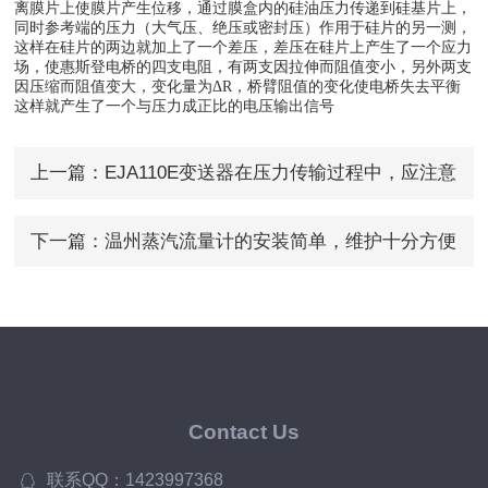
离膜片上使膜片产生位移，通过膜盒内的硅油压力传递到硅基片上，
同时参考端的压力（大气压、绝压或密封压）作用于硅片的另一测，
这样在硅片的两边就加上了一个差压，差压在硅片上产生了一个应力
场，使惠斯登电桥的四支电阻，有两支因拉伸而阻值变小，另外两支
因压缩而阻值变大，变化量为ΔR，桥臂阻值的变化使电桥失去平衡
这样就产生了一个与压力成正比的电压输出信号
上一篇：
EJA110E变送器在压力传输过程中，应注意
的要点
下一篇：
温州蒸汽流量计的安装简单，维护十分方便
Contact Us
联系QQ：1423997368