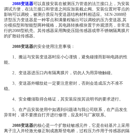
2088变送器
可以直接安装在被测压力管道的法兰接口上，为安装
调试方便，在法兰接口和管道之间应加装截止阀。安装位置对零点的
影响可以调校，被测介质应与变送器结构材料相适应。SEN-2088经
济型压力变送器是一种零点和满量程输出可以调校的压力变送器,其
分模拟型和智能型两种规格，其电路转换模块置于外观漂亮，非常流
行的2088型机壳。其传感器采用陶瓷压阻传感器或带不锈钢隔离膜片
的扩散硅传感器。
2088变送器
的安全使用注意事项：
1、搬运与安装变送器时应小心谨慎，避免碰撞而影响电路的性
能。
2、变送器进压口内有隔离膜片，切勿人为用异物触碰。
3、变送器外螺纹处一定要注意密封，否则会造成压力不准不
稳。
4、安全栅须取得合格证，其安装应按其说明书的要求进行。
5、在产品安装使用中如遇到问题请与我公司联系，在产品发生
异常时，请不要擅自打开进行修理，应及时与厂家联系。
2088变送器
的核心是一个扩散硅敏感元件，它是在硅基片上采用
离子注入并经激光修正制成惠斯登电桥，过程压力作用于传感器的隔