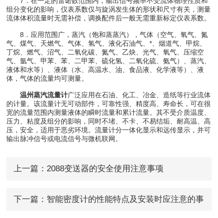
7．在一定的雷诺数范围内，输出信号频率不受流体物理性质和
组分变化的影响，仪表系数仅与旋涡发生体的形状和尺寸有关，测量
流体体积流量时无需补偿，调换配件后一般无需重新标定仪表系数。
8．应用范围广，蒸汽（饱和蒸蒸汽），气体（空气、氧气、氮
气、煤气、天燃气、气体、氢气、液化石油气、*、烟道气、甲烷、
丁烷、燃气、沼气、二氧化碳、氮气、乙炔、光气、氧气、压缩空
气、氩气、甲苯、苯、二甲苯、硫化氢、二氧化硫、氨气）、蒸汽、
液体和水等）、液体（水、高温水、油、食品液、化学液等）、液
体，气体的流量均可测量。
温州蒸汽流量计
广泛应用在石油、化工、冶金、造纸等行业流体
的计量。该流量计无可动部件，可靠性强、精度高、寿命长，可在很
宽的流量范围内测量液体的瞬时流量和累计流量。其不受介质温度、
压力、粘度及组分的影响，同时不堵、不卡、不易结垢、耐高温、高
压，安全，适用于恶劣环境。流量计分一体化显示和远传显示，并可
输出脉冲信号或电流信号与微机联网。
上一篇：
2088变送器的安全使用注意事项
下一篇：
智能密度计的性能特点及安装时应注意的事