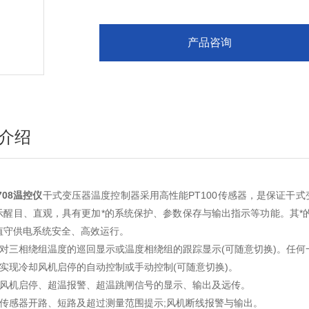
产品咨询
介绍
708温控仪
干式变压器温度控制器采用高性能PT100传感器，是保证干
示醒目、直观，具有更加*的系统保护、参数保存与输出指示等功能。其*
值守供电系统安全、高效运行。
、对三相绕组温度的巡回显示或温度相绕组的跟踪显示(可随意切换)。任
、实现冷却风机启停的自动控制或手动控制(可随意切换)。
、风机启停、超温报警、超温跳闸信号的显示、输出及远传。
、传感器开路、短路及超过测量范围提示;风机断线报警与输出。