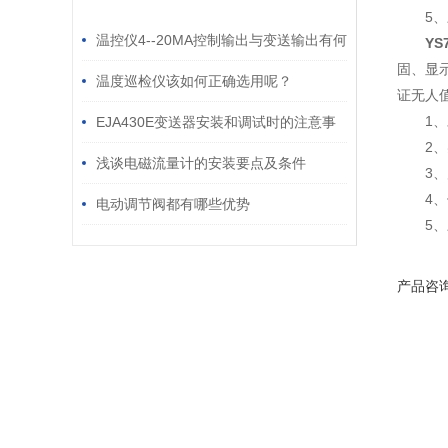
/ RELATED ARTICLES
5
温控仪4--20MA控制输出与变送输出有何
YS
固、显
不同
温度巡检仪该如何正确选用呢？
证无人
1
EJA430E变送器安装和调试时的注意事
2
项
浅谈电磁流量计的安装要点及条件
3
4
电动调节阀都有哪些优势
5
产品咨