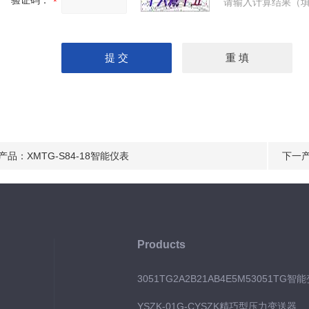
验证码：
请输入计算结果（填
产品：
XMTG-S84-18智能仪表
下一
Products
3051TG2A2B21AB4E5M53051TG智
YSZK-01G-CYSZK精巧型压力变送器